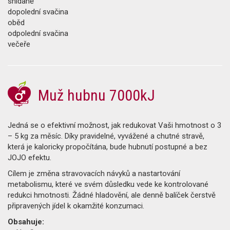
snídaně
dopolední svačina
oběd
odpolední svačina
večeře
Muž hubnu 7000kJ
Jedná se o efektivní možnost, jak redukovat Vaši hmotnost o 3
– 5 kg za měsíc. Díky pravidelné, vyvážené a chutné stravě,
která je kaloricky propočítána, bude hubnutí postupné a bez
JOJO efektu.
Cílem je změna stravovacích návyků a nastartování
metabolismu, které ve svém důsledku vede ke kontrolované
redukci hmotnosti. Žádné hladovění, ale denně balíček čerstvě
připravených jídel k okamžité konzumaci.
Obsahuje: