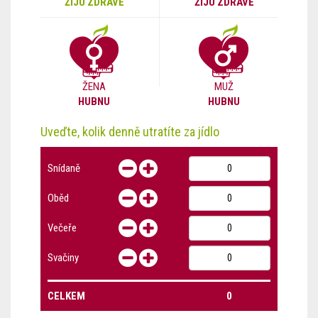
ŽIJU ZDRAVĚ
ŽIJU ZDRAVĚ
ŽENA
MUŽ
HUBNU
HUBNU
Uveďte, kolik denně utratíte za jídlo
Snídaně
Oběd
Večeře
Svačiny
CELKEM
0