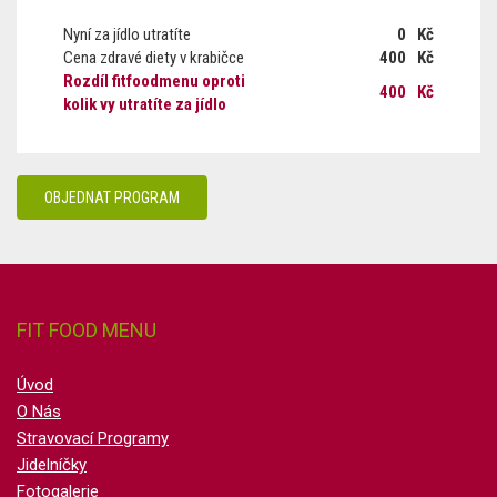
Nyní za jídlo utratíte
0
Kč
Cena zdravé diety v krabičce
400
Kč
Rozdíl fitfoodmenu oproti
400
Kč
kolik vy utratíte za jídlo
OBJEDNAT PROGRAM
FIT FOOD MENU
Úvod
O Nás
Stravovací Programy
Jidelníčky
Fotogalerie